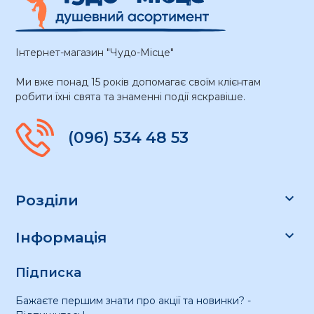
Інтернет-магазин "Чудо-Місце"
Ми вже понад 15 років допомагає своїм клієнтам
робити їхні свята та знаменні події яскравіше.
(096) 534 48 53

Розділи

Інформація
Підписка
Бажаєте першим знати про акції та новинки? -