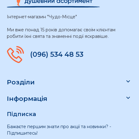
Інтернет-магазин "Чудо-Місце"
Ми вже понад 15 років допомагає своїм клієнтам
робити їхні свята та знаменні події яскравіше.
(096) 534 48 53

Розділи

Інформація
Підписка
Бажаєте першим знати про акції та новинки? -
Підпишитесь!